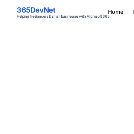
Skip to main content
365DevNet
Home
Helping freelancers & small businesses with Microsoft 365