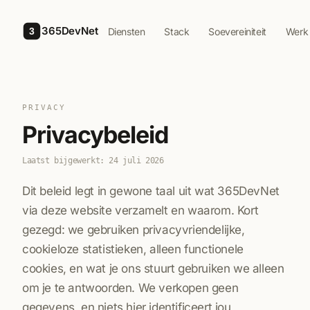
Skip to main content
365DevNet
Diensten
Stack
Soevereiniteit
Werk
3
PRIVACY
Privacybeleid
Laatst bijgewerkt: 24 juli 2026
Dit beleid legt in gewone taal uit wat 365DevNet
via deze website verzamelt en waarom. Kort
gezegd: we gebruiken privacyvriendelijke,
cookieloze statistieken, alleen functionele
cookies, en wat je ons stuurt gebruiken we alleen
om je te antwoorden. We verkopen geen
gegevens, en niets hier identificeert jou