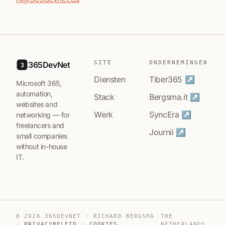
SITE
ONDERNEMINGEN
365DevNet
3
Diensten
Tiber365 ↗
Microsoft 365,
automation,
Stack
Bergsma.it ↗
websites and
Werk
SyncEra ↗
networking — for
freelancers and
Journii ↗
small companies
without in-house
IT.
© 2026 365DEVNET · RICHARD BERGSMA
THE
·
PRIVACYBELEID
·
COOKIES
NETHERLANDS