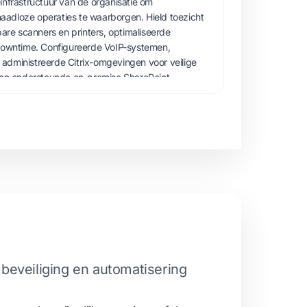
infrastructuur van de organisatie om
adloze operaties te waarborgen. Hield toezicht
bare scanners en printers, optimaliseerde
 downtime. Configureerde VoIP-systemen,
administreerde Citrix-omgevingen voor veilige
e en ondersteunde on-premise SharePoint-
te verbeteren. Ontwierp en onderhield het
platform van de organisatie, stroomlijnde IT-
eveiliging. Bood praktische probleemoplossing
 netwerkproblemen om dagelijkse operaties te
 beveiliging en automatisering