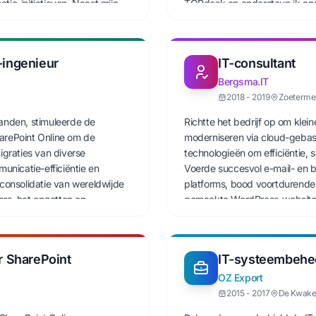
tie-initiatieven. Naast mijn
TOPdesk en ondersteun ik ande
tisering beheer ik onze
geconcentreerd op het benutt
nsaanvragen, ontwikkel ik
verschillende gebieden te ver
-omgeving, beheer ik TOPdesk
-ingenieur
IT-consultant
ig.
Bergsma.IT
2018 - 2019
Zoeterme
landen, stimuleerde de
Richtte het bedrijf op om klein
harePoint Online om de
moderniseren via cloud-gebas
graties van diverse
technologieën om efficiëntie,
nicatie-efficiëntie en
Voerde succesvol e-mail- en b
onsolidatie van wereldwijde
platforms, bood voortdurende
rs, het opzetten en
gemaakte WordPress-websites.
ctief beheren van kosten.
leverde aangepaste IT-oploss
 te automatiseren, wat de
klanten.
derde-lijnsondersteuning via
r SharePoint
IT-systeembehe
orgde voor hoge
OZ Export
2015 - 2017
De Kwake