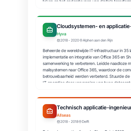
taken en het ondersteunen van digitale transforma
verantwoordelijkheden op het gebied van automa
Microsoft 365-omgeving, ondersteun ik derde-lij
Power Apps, houd ik toezicht op onze Nexthink
Cloudsystemen- en applicatie
en draag ik bij aan diverse IT-projecten waar nod
Hyva
2018 - 2020
Alphen aan den Rijn
Beheerde de wereldwijde IT-infrastructuur in 35 
implementatie en integratie van Office 365 en S
samenwerking te verbeteren. Leidde naadloze mi
mailsystemen naar Office 365, waardoor de commu
betrouwbaarheid werden verbeterd. Stuurde de c
IT-operaties door vervanging van twee datacente
optimaliseren van Azure-omgevingen en het effe
Implementeerde SCCM om belangrijke processen
efficiëntie van de servicedesk verhoogde. Bood 
Technisch applicatie-ingenieu
TOPdesk, loste complexe IT-problemen op en z
servicekwaliteit.
Allseas
2018 - 2018
Delft