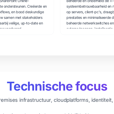
SharePoint Online-
Beheerde en onderhield de IT-
te ondersteunen. Creëerde en
systeembetrouwbaarheid en na
rkflows, en bood deskundige
op servers, client-pc's, draag
uw samen met stakeholders
prestaties en minimaliseerde
rbij veilige, up-to-date en
beheerde netwerkswitches en 
 gewaarborgd.
externe toegang. Installeerd
omgevingen om samenwerking 
bewakingssysteem en helpdesk-
ondersteuning en versterkte b
voor hardware-, software- en
ondersteunen.
Technische focus
mises infrastructuur, cloudplatforms, identiteit,