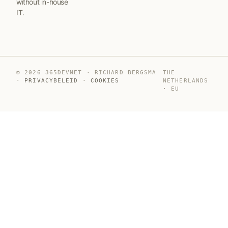
without in-house
IT.
© 2026 365DEVNET · RICHARD BERGSMA
THE
·
PRIVACYBELEID
·
COOKIES
NETHERLANDS
· EU