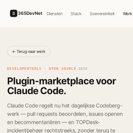
Skip to main content
365DevNet
Diensten
Stack
Soevereiniteit
Werk
3
← Terug naar werk
DEVELOPERTOOLS · OPEN SOURCE
·
2026
Plugin-marketplace voor
Claude Code.
Claude Code regelt nu het dagelijkse Codeberg-
werk — pull requests beoordelen, issues openen
en becommentariëren — en TOPDesk-
incidentbeheer rechtstreeks, zonder terug te