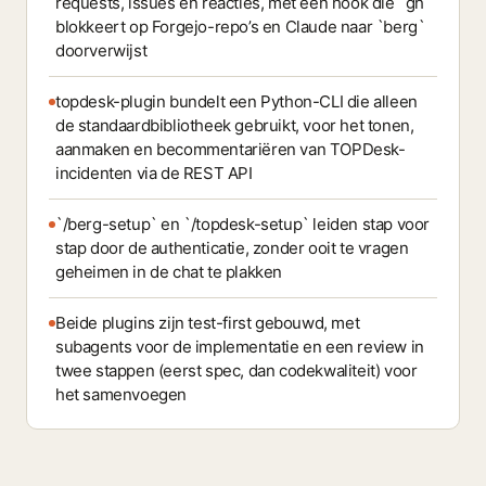
requests, issues en reacties, met een hook die `gh`
blokkeert op Forgejo-repo’s en Claude naar `berg`
doorverwijst
topdesk-plugin bundelt een Python-CLI die alleen
de standaardbibliotheek gebruikt, voor het tonen,
aanmaken en becommentariëren van TOPDesk-
incidenten via de REST API
`/berg-setup` en `/topdesk-setup` leiden stap voor
stap door de authenticatie, zonder ooit te vragen
geheimen in de chat te plakken
Beide plugins zijn test-first gebouwd, met
subagents voor de implementatie en een review in
twee stappen (eerst spec, dan codekwaliteit) voor
het samenvoegen