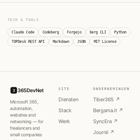
TECH & TOOLS
Claude Code
Codeberg
Forgejo
berg CLI
Python
TOPDesk REST API
Markdown
JSON
MIT License
SITE
ONDERNEMINGEN
365DevNet
3
Diensten
Tiber365 ↗
Microsoft 365,
automation,
Stack
Bergsma.it ↗
websites and
Werk
SyncEra ↗
networking — for
freelancers and
Journii ↗
small companies