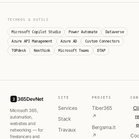
TECHNOS & OUTILS
Microsoft Copilot Studio
Power Automate
Dataverse
Azure API Management
Azure AD
Custom Connectors
TOPdesk
Nexthink
Microsoft Teams
DTAP
SITE
PROJETS
CON
365DevNet
3
Services
Tiber365
Cl
Microsoft 365,
↗
r
automation,
Stack
websites and
e
Bergsma.it
Travaux
networking — for
↗
Cod
freelancers and