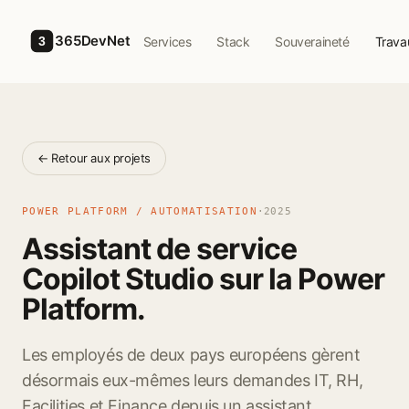
Skip to main content
365DevNet
Services
Stack
Souveraineté
Trava
3
← Retour aux projets
POWER PLATFORM / AUTOMATISATION
·
2025
Assistant de service
Copilot Studio sur la Power
Platform.
Les employés de deux pays européens gèrent
désormais eux-mêmes leurs demandes IT, RH,
Facilities et Finance depuis un assistant