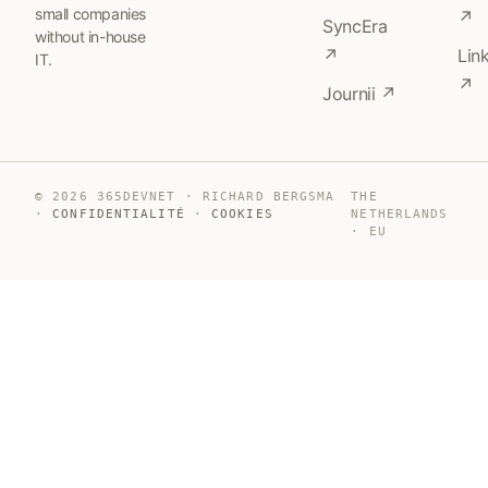
small companies
↗
SyncEra
without in-house
↗
Lin
IT.
↗
Journii ↗
© 2026 365DEVNET · RICHARD BERGSMA
THE
·
CONFIDENTIALITÉ
·
COOKIES
NETHERLANDS
· EU