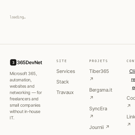
loading…
SITE
PROJETS
CON
365DevNet
3
Services
Tiber365
Cl
Microsoft 365,
↗
r
automation,
Stack
websites and
e
Bergsma.it
Travaux
networking — for
↗
Cod
freelancers and
small companies
↗
SyncEra
without in-house
↗
Lin
IT.
↗
Journii ↗