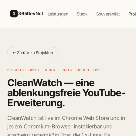
Skip to main content
365DevNet
Leistungen
Stack
Souveränität
Pro
3
← Zurück zu Projekten
BROWSER-ERWEITERUNG · OPEN SOURCE
·
2025
CleanWatch — eine
ablenkungsfreie YouTube-
Erweiterung.
CleanWatch ist live im Chrome Web Store und in
jedem Chromium-Browser installierbar und
erscheint regelmäßig über die 1.x-Linie. Es