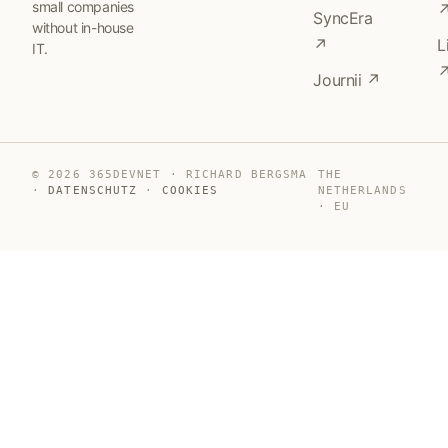
small companies
SyncEra
without in-house
↗
L
IT.
Journii ↗
© 2026 365DEVNET · RICHARD BERGSMA
THE
·
DATENSCHUTZ
·
COOKIES
NETHERLANDS
· EU