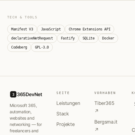
TECH & TOOLS
Manifest V3
JavaScript
Chrome Extensions API
declarativeNetRequest
Fastify
SQLite
Docker
Codeberg
GPL-3.0
SEITE
VORHABEN
K
365DevNet
3
Leistungen
Tiber365
Microsoft 365,
↗
automation,
Stack
websites and
Bergsma.it
Projekte
networking — for
↗
C
freelancers and